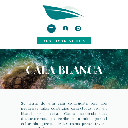
INICIO
ALQUILER DE
RESERVAR AHORA
BARCOS
SERVICIOS
DESTINOS
CALA BLANCA
BLOG
CONTACTO
Se trata de una cala compuesta por dos
pequeñas calas contiguas conectadas por un
litoral de piedra. Como particularidad,
destacaremos que recibe su nombre por el
color blanquecino de las rocas presentes en