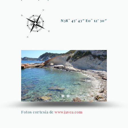
N38° 45′ 43″ E0° 12′ 30″
Fotos cortesía de
www.javea.com