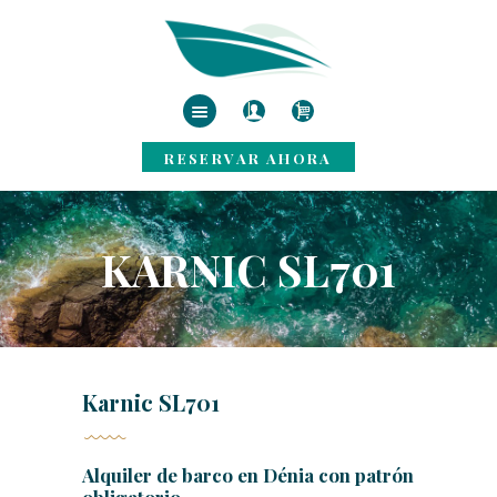
INICIO
ALQUILER DE
RESERVAR AHORA
BARCOS
SERVICIOS
DESTINOS
KARNIC SL701
BLOG
CONTACTO
Karnic SL701
Alquiler de barco en Dénia con patrón